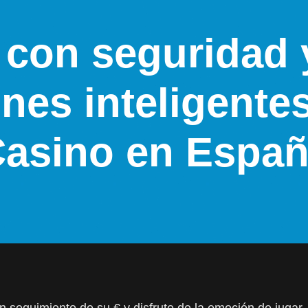
 con seguridad 
nes inteligentes
asino en Espa