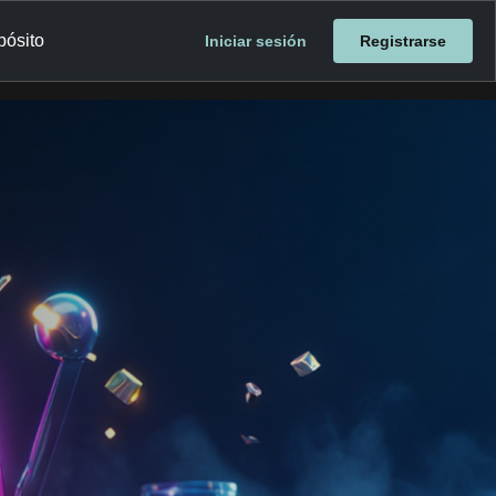
pósito
Iniciar sesión
Registrarse