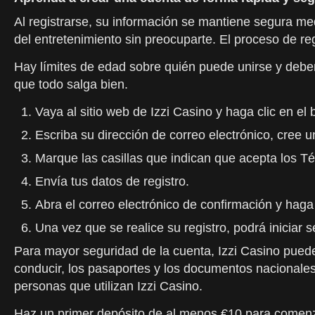
Al registrarse, su información se mantiene segura m
del entretenimiento sin preocuparte. El proceso de re
Hay límites de edad sobre quién puede unirse y deben
que todo salga bien.
Vaya al sitio web de Izzi Casino y haga clic en el 
Escriba su dirección de correo electrónico, cree una
Marque las casillas que indican que acepta los Té
Envía tus datos de registro.
Abra el correo electrónico de confirmación y haga 
Una vez que se realice su registro, podrá iniciar s
Para mayor seguridad de la cuenta, Izzi Casino puede s
conducir, los pasaportes y los documentos nacionales
personas que utilizan Izzi Casino.
Haz un primer depósito de al menos €10 para comenzar