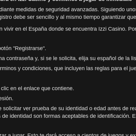
ediante medidas de seguridad avanzadas. Siguiendo unos 
gistro debe ser sencillo y al mismo tiempo garantizar qu
 vivir en el España donde se encuentra Izzi Casino. Por
botón "Registrarse".
 contraseña y, si se le solicita, elija su español de la lis
rminos y condiciones, que incluyen las reglas para el j
clic en el enlace que contiene.
esión.
olicitar ver prueba de su identidad o edad antes de real
 de identidad son formas aceptables de identificación. 
 a jugar. Esto te dará acceso a cientos de juegos y ex