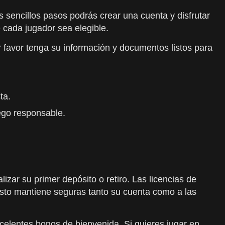
sencillos pasos podrás crear una cuenta y disfrutar
e cada jugador sea elegible.
 favor tenga su información y documentos listos para
ta.
uego responsable.
izar su primer depósito o retiro. Las licencias de
Esto mantiene seguras tanto su cuenta como a las
celentes bonos de bienvenida. Si quieres jugar en