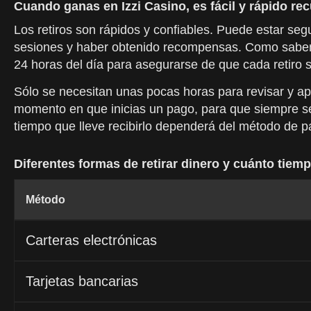
Cuando ganas en Izzi Casino, es fácil y rápido rec
Los retiros son rápidos y confiables. Puede estar se
sesiones y haber obtenido recompensas. Como sabemo
24 horas del día para asegurarse de que cada retiro 
Sólo se necesitan unas pocas horas para revisar y apr
momento en que inicias un pago, para que siempre sep
tiempo que lleve recibirlo dependerá del método de pa
Diferentes formas de retirar dinero y cuánto tiemp
Método
Carteras electrónicas
Tarjetas bancarias