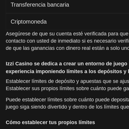
Transferencia bancaria
Criptomoneda
Asegúrese de que su cuenta esté verificada para que 
contacto con usted de inmediato si es necesario veri
de que las ganancias con dinero real están a solo un
Izzi Casino se dedica a crear un entorno de jueg
experiencia imponiendo límites a los depósitos y 
Establecer límites de depósito y apuestas que se aj
Establecer sus propios límites sobre cuánto puede gas
Puede establecer límites sobre cuánto puede deposit
juego siga siendo divertido y dentro de los límites que
Cómo establecer tus propios límites