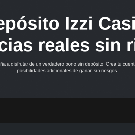
epósito Izzi Cas
ias reales sin 
aña a disfrutar de un verdadero bono sin depósito. Crea tu cu
posibilidades adicionales de ganar, sin riesgos.