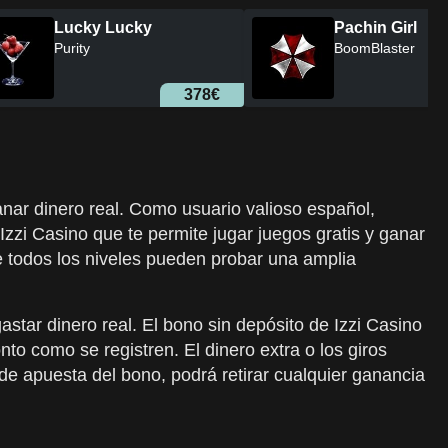
Wild Games
Lucky Lucky
Vulture
Purity
320€
anar dinero real. Como usuario valioso español,
zzi Casino que te permite jugar juegos gratis y ganar
 de todos los niveles pueden probar una amplia
star dinero real. El bono sin depósito de Izzi Casino
nto como se registren. El dinero extra o los giros
 de apuesta del bono, podrá retirar cualquier ganancia