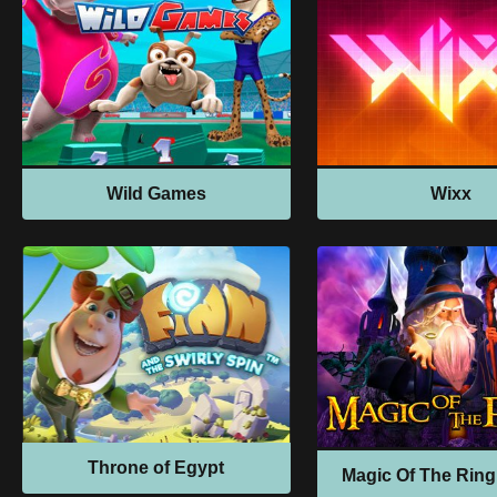
Wild Games
Wixx
Throne of Egypt
Magic Of The Ring