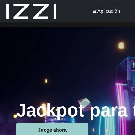
Aplicación
Jackpot para 
Juega ahora