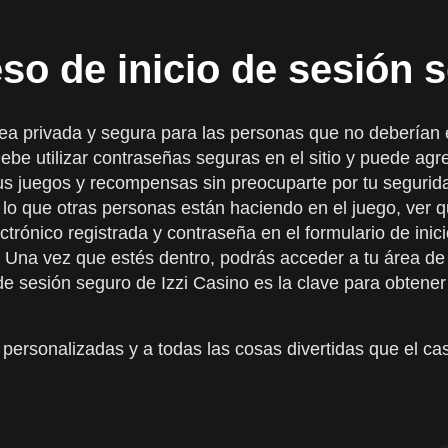
so de inicio de sesión 
a privada y segura para las personas que no deberían est
be utilizar contraseñas seguras en el sitio y puede agr
s juegos y recompensas sin preocuparte por tu segurida
 lo que otras personas están haciendo en el juego, ver q
trónico registrada y contraseña en el formulario de inicio
 Una vez que estés dentro, podrás acceder a tu área de
o de sesión seguro de Izzi Casino es la clave para obtene
ersonalizadas y a todas las cosas divertidas que el cas