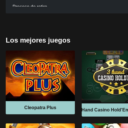
Proceso de retiro
Administrar sus transacciones y cuentas de jugadores
Experiencia móvil
Los mejores juegos
Características principales del inicio de sesión móvil de 
Seguridad avanzada para su cuenta de Izzi Casino
Una guía para iniciar sesión en su cuenta de Izzi Casino
Cómo iniciar sesión en Izzi Casino
Cleopatra Plus
3 Hand Casino Hold'Em