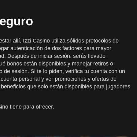
seguro
ar allí, Izzi Casino utiliza sólidos protocolos de
egar autenticación de dos factores para mayor
d. Después de iniciar sesión, serás llevado
ué bonos están disponibles y manejar retiros o
 de sesión. Si te lo piden, verifica tu cuenta con un
 cuenta personal y ver promociones y ofertas de
r beneficios que solo están disponibles para jugadores
ino tiene para ofrecer.