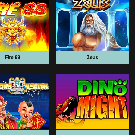
Fire 88
Zeus