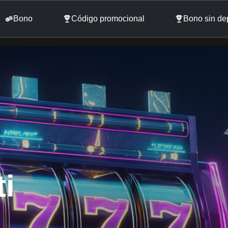
Bono
Código promocional
Bono sin de
ti