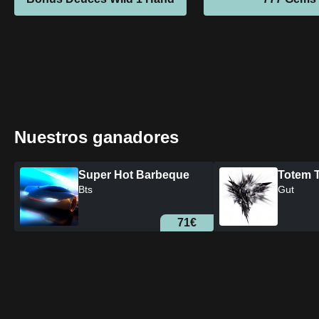
Bonus Deuces Wild 1 Hand
Nuestros ganadores
Country Life Hd
Super 
Erfecto
Bts
467€