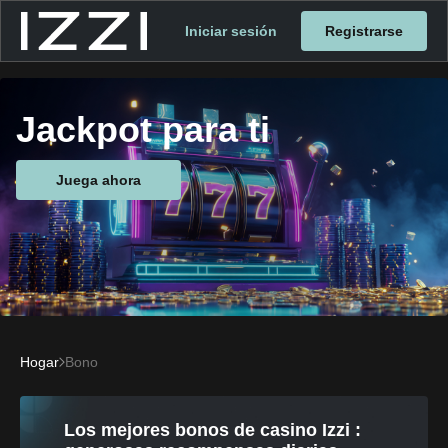
Iniciar sesión
Registrarse
Jackpot para ti
Juega ahora
Hogar
Bono
Los mejores bonos de casino Izzi :