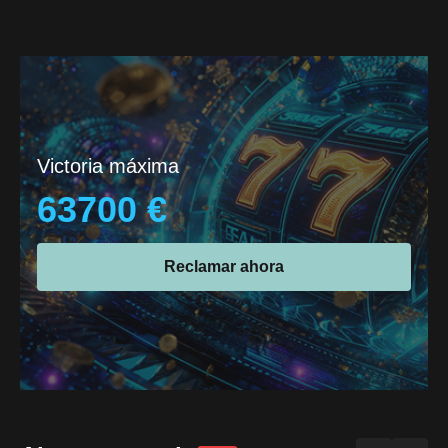
Victoria máxima
63700 €
Reclamar ahora