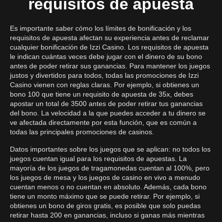
requisitos de apuesta
Es importante saber cómo los límites de bonificación y los
requisitos de apuesta afectan su experiencia antes de reclamar
cualquier bonificación de Izzi Casino. Los requisitos de apuesta
le indican cuántas veces debe jugar con el dinero de su bono
antes de poder retirar sus ganancias. Para mantener los juegos
justos y divertidos para todos, todas las promociones de Izzi
Casino vienen con reglas claras. Por ejemplo, si obtienes un
bono 100 que tiene un requisito de apuesta de 35x, debes
apostar un total de 3500 antes de poder retirar tus ganancias
del bono. La velocidad a la que puedes acceder a tu dinero se
ve afectada directamente por esta función, que es común a
todas las principales promociones de casinos.
Datos importantes sobre los juegos que se aplican: no todos los
juegos cuentan igual para los requisitos de apuestas. La
mayoría de los juegos de tragamonedas cuentan al 100%, pero
los juegos de mesa y los juegos de casino en vivo a menudo
cuentan menos o no cuentan en absoluto. Además, cada bono
tiene un monto máximo que se puede retirar. Por ejemplo, si
obtienes un bono de giros gratis, es posible que solo puedas
retirar hasta 200 en ganancias, incluso si ganas más mientras