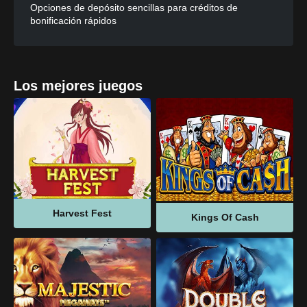
Opciones de depósito sencillas para créditos de
bonificación rápidos
Cómo retirar sus ganancias adicionales
Comprender los límites de las bonificaciones y los
requisitos de apuesta
Los mejores juegos
Bono en el Casino Izzi
Tarifas
Harvest Fest
Kings Of Cash