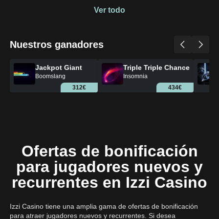
Ver todo
Nuestros ganadores
Jackpot Giant
Triple Triple Chance
Boomslang
Insomnia
312€
434€
Ofertas de bonificación
para jugadores nuevos y
recurrentes en Izzi Casino
Izzi Casino tiene una amplia gama de ofertas de bonificación
para atraer jugadores nuevos y recurrentes. Si desea