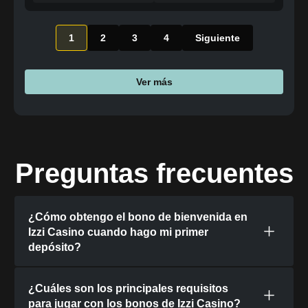
1
2
3
4
Siguiente
Ver más
Preguntas frecuentes
¿Cómo obtengo el bono de bienvenida en
Izzi Casino cuando hago mi primer
depósito?
¿Cuáles son los principales requisitos
para jugar con los bonos de Izzi Casino?