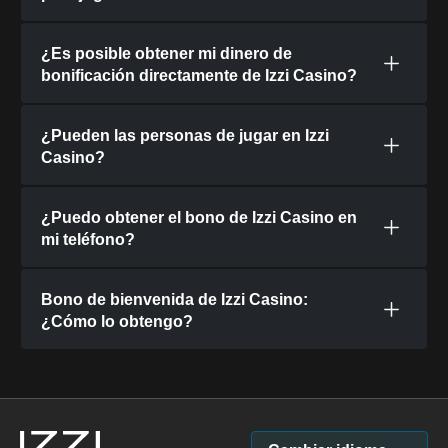
¿Es posible obtener mi dinero de
bonificación directamente de Izzi Casino?
¿Pueden las personas de jugar en Izzi
Casino?
¿Puedo obtener el bono de Izzi Casino en
mi teléfono?
Bono de bienvenida de Izzi Casino:
¿Cómo lo obtengo?