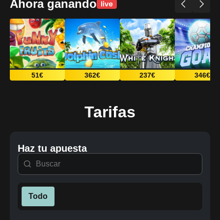
Ahora ganando
51€
362€
237€
346€
Tarifas
Haz tu apuesta
Todo