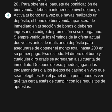
20 . Para obtener el paquete de bonificación de
bienvenida, debes mantener este nivel de juego.
Activa tu bono: una vez que hayas realizado un
depósito, el bono de bienvenida aparecerá de
inmediato en tu sección de bonos o deberás
ingresar un código de promoción si se otorga uno.
Siempre verifique los términos de la oferta actual
dos veces antes de realizar un depósito para
asegurarse de obtener el monto total, hasta 200 en
su primer pago. Eso es todo. El dinero del bono y
cualquier giro gratis se agregarán a su cuenta de
inmediato. Después de eso, puedes jugar a las
tragamonedas o a los juegos de casino en vivo que
sean elegibles. En el panel de tu perfil, puedes ver
qué tan cerca estás de cumplir con los requisitos de
apuestas.