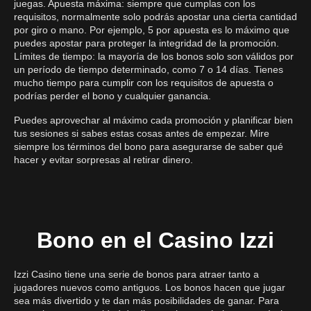
juegas. Apuesta máxima: siempre que cumplas con los
requisitos, normalmente solo podrás apostar una cierta cantidad
por giro o mano. Por ejemplo, 5 por apuesta es lo máximo que
puedes apostar para proteger la integridad de la promoción.
Límites de tiempo: la mayoría de los bonos solo son válidos por
un período de tiempo determinado, como 7 o 14 días. Tienes
mucho tiempo para cumplir con los requisitos de apuesta o
podrías perder el bono y cualquier ganancia.
Puedes aprovechar al máximo cada promoción y planificar bien
tus sesiones si sabes estas cosas antes de empezar. Mire
siempre los términos del bono para asegurarse de saber qué
hacer y evitar sorpresas al retirar dinero.
Bono en el Casino Izzi
Izzi Casino tiene una serie de bonos para atraer tanto a
jugadores nuevos como antiguos. Los bonos hacen que jugar
sea más divertido y te dan más posibilidades de ganar. Para